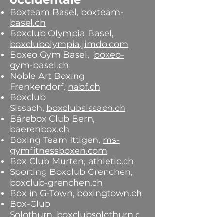
Boxteam Basel,
boxteam-
basel.ch
Boxclub Olympia Basel,
boxclubolympia.jimdo.com
Boxeo Gym Basel,
boxeo-
gym-basel.ch
Noble Art Boxing
Frenkendorf,
nabf.ch
Boxclub
Sissach,
boxclubsissach.ch
Bärebox Club Bern,
baerenbox.ch
Boxing Team Ittigen,
ms-
gymfitnessboxen.com
Box Club Murten,
athletic.ch
Sporting Boxclub Grenchen,
box
club-grenchen.ch
Box in G-Town,
boxingtown.ch
Box-Club
Solothurn,
boxclubsolothurn.c