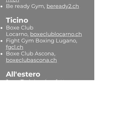
Be ready Gym,
beready2.ch
Ticino
Boxe Club
Locarno,
bo
xeclublocar
no.ch
Fight Gym Boxing Lugano,
fgcl.ch
Boxe Club Ascona,
boxeclubascona.ch
All'estero
Jung Training, benfattore
Condizioni da inserire
nell'elenco dei club sopra:
Il club deve essere affiliato alla LCBA
(
Light-Contact Boxing Association
).
Il club deve avere un allenatore
formato dalla LCB