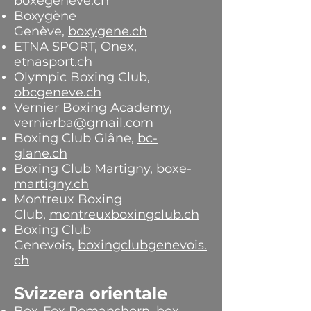
boxegeneve.ch
Boxygène
Genève,
boxygene.ch
ETNA SPORT, Onex,
etnasport.ch
Olympic Boxing Club,
obcgeneve.ch
Vernier Boxing Academy,
vernierba@gmail.com
Boxing Club Glâne,
bc-
glane.ch
Boxing Club Martigny,
boxe-
martigny.ch
Montreux Boxing
Club,
montreuxboxingclub.ch
Boxing Club
Genevois,
boxingclubgenevois.
ch
Svizzera orientale