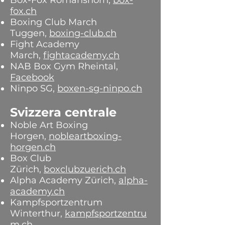
Box-Fox Romanshorn,
box-
fox.ch
Boxing Club March
Tuggen,
boxing-club.ch
Fight Academy
March,
fightacademy.ch
NAB Box Gym Rheintal,
Facebook
Ninpo SG,
boxen-sg-ninpo.ch
Svizzera centrale
Noble Art Boxing
Horgen,
nobleartboxing-
horgen.ch
Box Club
Zürich,
boxclubzuerich.ch
Alpha Academy Zürich,
alpha-
academy.ch
Kampfsportzentrum
Winterthur,
kampfsportzentru
m.ch