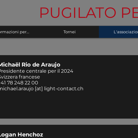
PUGILATO PE
ormazioni per...
Tornei
L'associazi
Michaël Rio de Araujo
Presidente
centrale per il 2024
Svizzera francese
+41 78 248 22 00
michael.araujo
[at] light-contact.ch
Logan Henchoz