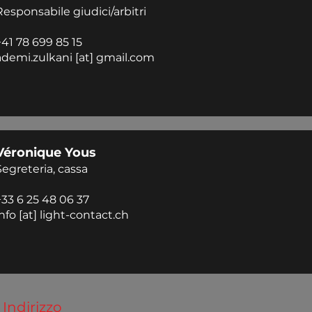
Responsabile giudici/arbitri
+41 78 699 85 15
ademi.zulkani
[at]
gmail.com
Véronique Yous
Segreteria, cassa
+33 6 25 48 06 37
info
[at]
light-contact.ch
Indirizzo