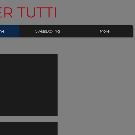
R TUTTI
one
SwissBoxing
More