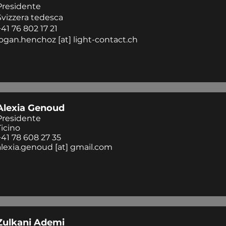
Presidente
Svizzera tedesca
+41 76 802 17 21
logan.henchoz
[at]
light-contact.ch
Alexia Genoud
Presidente
Ticino
+41 78 608 27 35
alexia.genoud
[at] gmail.com
Zulkani Ademi