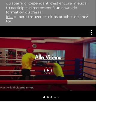
du sparring. Cependant, c'est encore mieux si
tu participes directement à un cours de
formation ou d'essai.
Ici...
tu peux trouver les clubs proches de chez
toi.
Alle Videos
Contact LCBA
Véronique Yous
Lun–Ven : 19h–21h
Tel:
+41 78 351 24 28
E-Mail: info [at] light-contact.ch