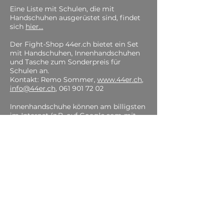
Eine Liste mit Schulen, die mit
Handschuhen ausgerüstet sind, findet
sich
hier...
Der Fight-Shop 44er.ch bietet ein Set
mit Handschuhen, Innenhandschuhen
und Tasche zum Sonderpreis für
Schulen an.
Kontakt: Remo Sommer,
www.44er.ch
,
info@44er.ch
,
061 901 72 02
Innenhandschuhe können am billigsten
im Internet (z.B. auf Google.com mit
dem Suchbegriff „Trikot Handschuhe“)
bestellt werden. Kostenpunkt ca. 1 € pro
Paar. Es empfiehlt sich die 3fache
Menge der Boxhandschuhe.
Kontakt LCBA
Véronique Yous