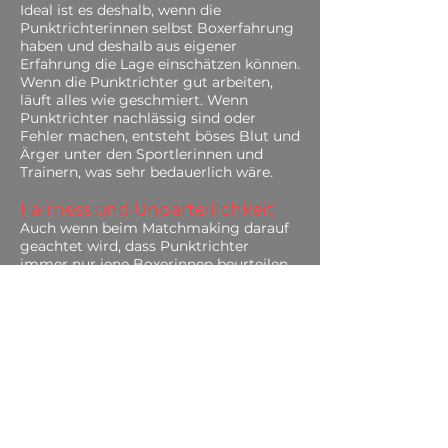
Ideal ist es deshalb, wenn die
Punktrichterinnen selbst Boxerfahrung
haben und deshalb aus eigener
Erfahrung die Lage einschätzen können.
Wenn die Punktrichter gut arbeiten,
läuft alles wie geschmiert. Wenn
Punktrichter nachlässig sind oder
Fehler machen, entsteht böses Blut und
Ärger unter den Sportlerinnen und
Trainern, was sehr bedauerlich wäre.
Fairness und Unparteilichkeit
Auch wenn beim Matchmaking darauf
geachtet wird, dass Punktrichter
immer nur jene Boxerinnen beurteilen,
die nicht im selben Club boxen - so
kann es doch ausnahmsweise
vorkommen, dass ein Teamkollege
gepunktet werden muss.
Ebenso spielen Sympathien,
persönliche Bekanntschaften und
andere Faktoren eine Rolle.
Eine gute Punktrichterin achtet penibel
darauf, sachgemäss und nüchtern zu
urteilen, und alle Boxer nach denselben